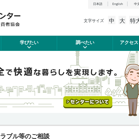
日本語
English
中
中
大
特
文字サイズ
学びたい
調べたい
アクセス
ラブル等のご相談