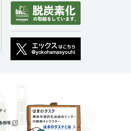
ティ
条例等