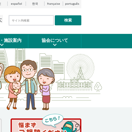
文
español
한국
française
português
大
検索
・施設案内
協会について