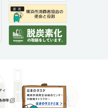
ティ
条例等