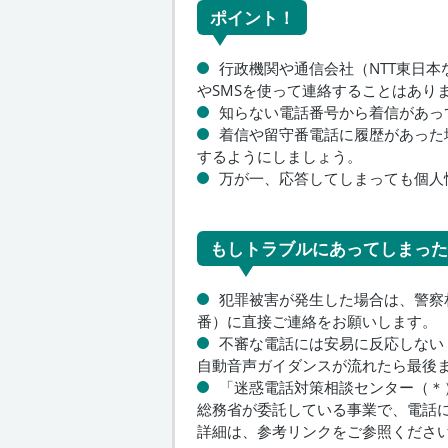
ポイント！
行政機関や通信会社（NTT東日
やSMSを使って連絡することはあり
知らない電話番号から着信があっ
着信や留守番電話に履歴があった
するようにしましょう。
万が一、応答してしまっても個人
もしトラブルにあってしまった
犯罪被害が発生した場合は、警察相
番）に直接ご連絡をお願いします。
不審な電話には安易に反応しない
自動音声ガイダンスが流れたら最後
「迷惑電話対策相談センター（＊
総務省が委託している事業で、電話
詳細は、参考リンクをご参照くださ