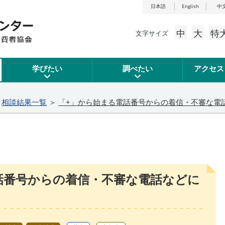
日本語
English
中
中
大
特
文字サイズ
学びたい
調べたい
アクセス
＞
相談結果一覧
＞
「+」から始まる電話番号からの着信・不審な電
話番号からの着信・不審な電話などに