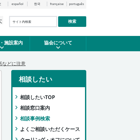
文
español
한국
française
português
大
検索
・施設案内
協会について
話などに注意
相談したい
相談したいTOP
相談窓口案内
相談事例検索
よくご相談いただくケース
クーリング・オフについて