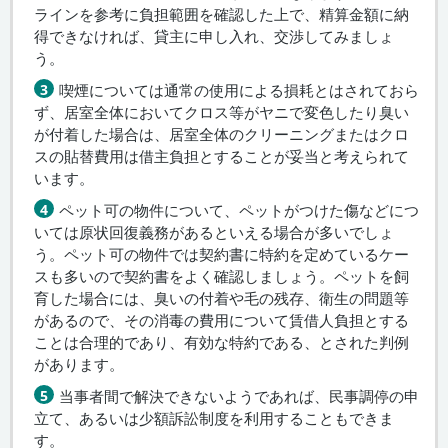
ラインを参考に負担範囲を確認した上で、精算金額に納
得できなければ、貸主に申し入れ、交渉してみましょ
う。
喫煙については通常の使用による損耗とはされておら
ず、居室全体においてクロス等がヤニで変色したり臭い
が付着した場合は、居室全体のクリーニングまたはクロ
スの貼替費用は借主負担とすることが妥当と考えられて
います。
ペット可の物件について、ペットがつけた傷などにつ
いては原状回復義務があるといえる場合が多いでしょ
う。ペット可の物件では契約書に特約を定めているケー
スも多いので契約書をよく確認しましょう。ペットを飼
育した場合には、臭いの付着や毛の残存、衛生の問題等
があるので、その消毒の費用について賃借人負担とする
ことは合理的であり、有効な特約である、とされた判例
があります。
当事者間で解決できないようであれば、民事調停の申
立て、あるいは少額訴訟制度を利用することもできま
す。