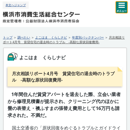
本文へジャンプ
トップ
＞
調べたい
＞
よこはま くらしナビ
＞
年度別バックナンバー
＞
月次相談リ
ポート4月号 賃貸住宅の退去時のトラブル -高額な原状回復費用-
よこはま くらしナビ
月次相談リポート4月号 賃貸住宅の退去時のトラブ
ル -高額な原状回復費用-
1年間住んだ賃貸アパートを退去した際、立会い業者
から修理見積書が提示され、クリーニング代のほかに
畳の表替え・襖ふすまの張替え費用として16万円も請
求された。不満だ。
国土交通省の「原状回復をめぐるトラブルとガイドライ