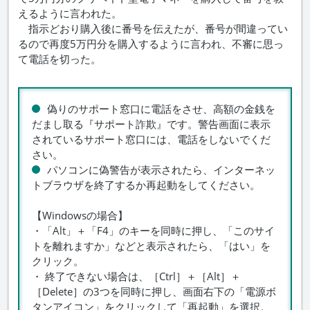
えるように言われた。
指示どおり購入後に番号を伝えたが、番号が間違ってい
るので再度5万円分を購入するように言われ、不審に思っ
て電話を切った。
偽りのサポート窓口に電話をさせ、高額の金銭を
だまし取る『サポート詐欺』です。警告画面に表示
されているサポート窓口には、電話をしないでくだ
さい。
パソコンに偽警告が表示されたら、インターネッ
トブラウザを終了するか再起動をしてください。
【Windowsの場合】
・「Alt」＋「F4」のキーを同時に押し、「このサイ
トを離れますか」などと表示されたら、「はい」を
クリック。
・ 終了できない場合は、［Ctrl］＋［Alt］＋
［Delete］の3つを同時に押し、画面右下の「電源ボ
タンアイコン」をクリックして「再起動」を選択。