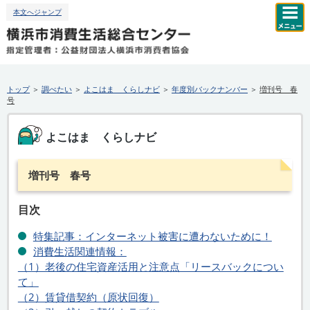
本文へジャンプ
トップ
＞
調べたい
＞
よこはま くらしナビ
＞
年度別バックナンバー
＞
増刊号 春
号
よこはま くらしナビ
増刊号 春号
目次
特集記事：インターネット被害に遭わないために！
消費生活関連情報：
（1）老後の住宅資産活用と注意点「リースバックについ
て」
（2）賃貸借契約（原状回復）