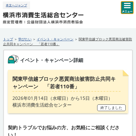
本文へジャンプ
トップ
＞
学びたい
＞
イベント・キャンペーン
＞
関東甲信越ブロック悪質商法被害防
止共同キャンペーン 「若者110番」
イベント・キャンペーン詳細
関東甲信越ブロック悪質商法被害防止共同キ
ャンペーン 「若者110番」
2026年01月14日（
水
曜日）から15日（
木
曜日）
横浜市消費生活総合センター
終了しました
契約トラブルでお悩みの方、お気軽にご相談くださ
い！