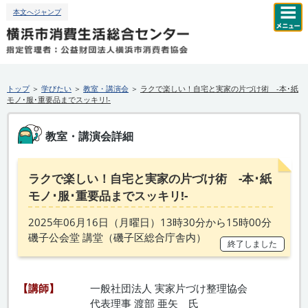
本文へジャンプ
トップ
＞
学びたい
＞
教室・講演会
＞
ラクで楽しい！自宅と実家の片づけ術 -本･紙
モノ･服･重要品までスッキリ!-
教室・講演会詳細
ラクで楽しい！自宅と実家の片づけ術 -本･紙
モノ･服･重要品までスッキリ!-
2025年06月16日（
月
曜日）13時30分から15時00分
磯子公会堂 講堂（磯子区総合庁舎内）
終了しました
【講師】
一般社団法人 実家片づけ整理協会
代表理事 渡部 亜矢 氏