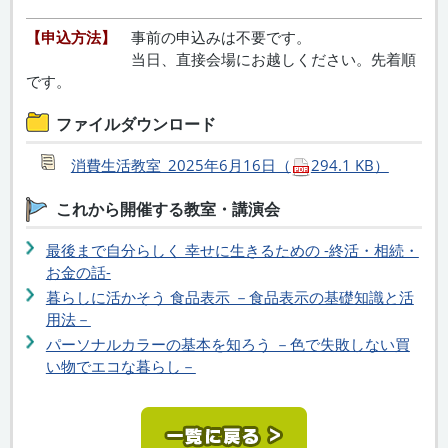
【申込方法】
事前の申込みは不要です。
当日、直接会場にお越しください。先着順
です。
ファイルダウンロード
消費生活教室_2025年6月16日（
294.1 KB）
これから開催する教室・講演会
最後まで自分らしく 幸せに生きるための -終活・相続・
お金の話-
暮らしに活かそう 食品表示 －食品表示の基礎知識と活
用法－
パーソナルカラーの基本を知ろう －色で失敗しない買
い物でエコな暮らし－