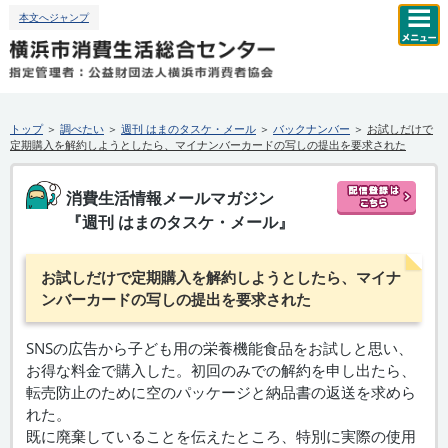
本文へジャンプ
トップ
＞
調べたい
＞
週刊
はまのタスケ・メール
＞
バックナンバー
＞
お試しだけで
定期購入を解約しようとしたら、マイナンバーカードの写しの提出を要求された
消費生活情報メールマガジン
『
週刊
はまのタスケ・メール』
お試しだけで定期購入を解約しようとしたら、マイナ
ンバーカードの写しの提出を要求された
SNSの広告から子ども用の栄養機能食品をお試しと思い、
お得な料金で購入した。初回のみでの解約を申し出たら、
転売防止のために空のパッケージと納品書の返送を求めら
れた。
既に廃棄していることを伝えたところ、特別に実際の使用